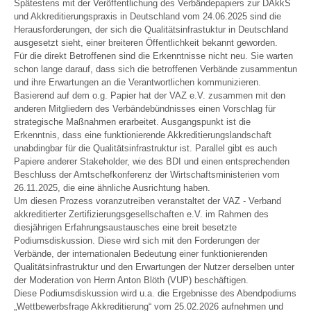
Spätestens mit der Veröffentlichung des Verbändepapiers zur DAkkS
und Akkreditierungspraxis in Deutschland vom 24.06.2025 sind die
Herausforderungen, der sich die Qualitätsinfrastuktur in Deutschland
ausgesetzt sieht, einer breiteren Öffentlichkeit bekannt geworden.
Für die direkt Betroffenen sind die Erkenntnisse nicht neu. Sie warten
schon lange darauf, dass sich die betroffenen Verbände zusammentun
und ihre Erwartungen an die Verantwortlichen kommunizieren.
Basierend auf dem o.g. Papier hat der VAZ e.V. zusammen mit den
anderen Mitgliedern des Verbändebündnisses einen Vorschlag für
strategische Maßnahmen erarbeitet. Ausgangspunkt ist die
Erkenntnis, dass eine funktionierende Akkreditierungslandschaft
unabdingbar für die Qualitätsinfrastruktur ist. Parallel gibt es auch
Papiere anderer Stakeholder, wie des BDI und einen entsprechenden
Beschluss der Amtschefkonferenz der Wirtschaftsministerien vom
26.11.2025, die eine ähnliche Ausrichtung haben.
Um diesen Prozess voranzutreiben veranstaltet der VAZ - Verband
akkreditierter Zertifizierungsgesellschaften e.V. im Rahmen des
diesjährigen Erfahrungsaustausches eine breit besetzte
Podiumsdiskussion. Diese wird sich mit den Forderungen der
Verbände, der internationalen Bedeutung einer funktionierenden
Qualitätsinfrastruktur und den Erwartungen der Nutzer derselben unter
der Moderation von Herrn Anton Blöth (VUP) beschäftigen.
Diese Podiumsdiskussion wird u.a. die Ergebnisse des Abendpodiums
„Wettbewerbsfrage Akkreditierung“ vom 25.02.2026 aufnehmen und